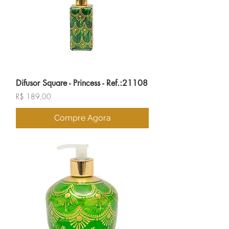
Difusor Square - Princess - Ref.:21108
Preço
R$ 189,00
Compre Agora