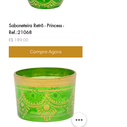
Saboneteira Retrô - Princess -
Ref.:21068
Preço
R$ 189,00
Compre Agora