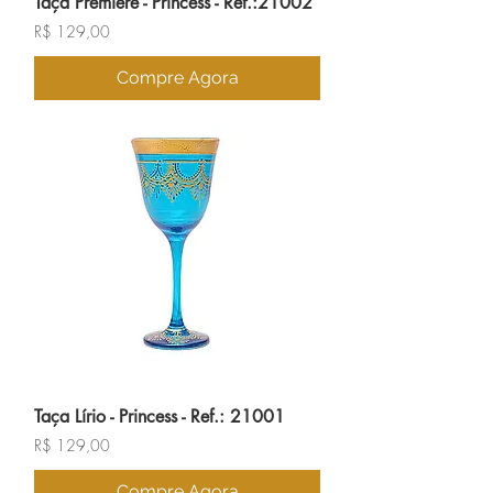
Taça Premiere - Princess - Ref.:21002
Preço
R$ 129,00
Compre Agora
Taça Lírio - Princess - Ref.: 21001
Preço
R$ 129,00
Compre Agora