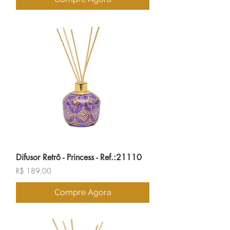
Difusor Retrô - Princess - Ref.:21110
Preço
R$ 189,00
Compre Agora