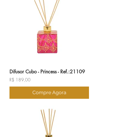
Difusor Cubo - Princess - Ref.:21109
Preço
R$ 189,00
Compre Agora