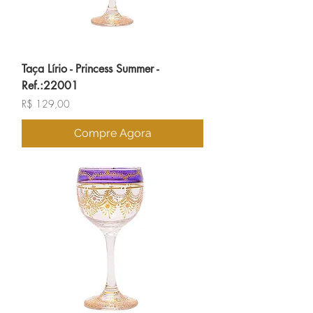
Taça Lírio - Princess Summer -
Ref.:22001
Preço
R$ 129,00
Compre Agora