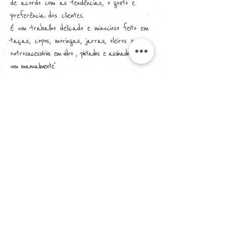
de acordo com as tendências, o gosto e
preferência dos clientes.
É um trabalho delicado e minucioso feito em
taças, copos, moringas, jarras, oleiros e
outros
acessórios em vidro , pintados e assinados um a
"
um manualmente.
Aprecie!
Institucional
Quem Somos
Políticas de Privacidade
Contato
Dúvidas
Termos de Uso
Política de Trocas