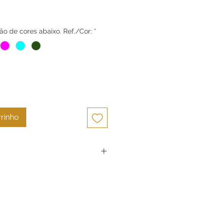
Preço
o de cores abaixo. Ref./Cor:
*
rrinho
odos produtos são cuidadosamente
e e sempre serão peças únicas em
motivo os desenhos podem ter
.
em exatamente a real beleza das