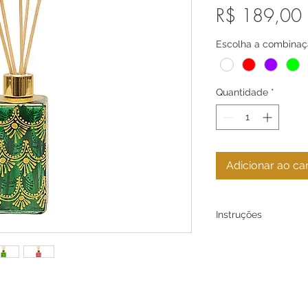
R$ 189,00
Escolha a combinaçã
Quantidade
*
Adicionar ao ca
Instruções
Em nosso Atelier t
pintados á mão livr
sua mesa, por este 
pequenas variações
As fotos não traduz