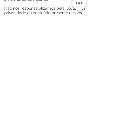
Não nos responsabilizamos pela política de
privacidade ou conteúdo presente nesses
mesmos sites.
Institucional
Quem Somos
Políticas de Privacidade
Contato
Dúvidas
Termos de Uso
Política de Trocas
FAQ
Contatos
e-mail:
artes.salles@gmail.com
WhatsApp:
(11) 99982-3163
/
(11) 99939-4086