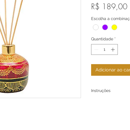
R$ 189,00
Escolha a combinaçã
Quantidade
*
Adicionar ao ca
Instruções
Em nosso Atelier t
pintados á mão livr
sua mesa, por este 
pequenas variações
As fotos não traduz