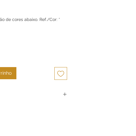
Preço
o de cores abaixo. Ref./Cor:
*
rrinho
odos produtos são cuidadosamente
e e sempre serão peças únicas em
motivo os desenhos podem ter
.
em exatamente a real beleza das