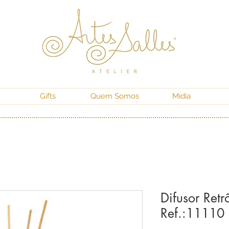
Gifts
Quem Somos
Mídia
Difusor Retrô
Ref.:11110