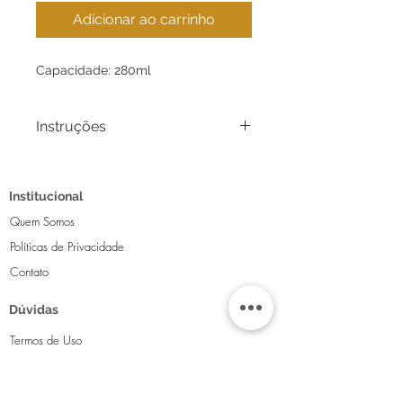
Adicionar ao carrinho
Capacidade: 280ml
Instruções
Em nosso Atelier todos produtos
são cuidadosamente pintados á
Institucional
mão livre e sempre serão peças
únicas em sua mesa, por este
Quem Somos
motivo os desenhos podem ter
Políticas de Privacidade
pequenas variações.
Contato
As fotos não traduzem exatamente
a real beleza das peças, portanto as
Dúvidas
tonalidades de cores podem variar,
mas tenha certeza que ao vivo elas
Termos de Uso
são ainda mais encantadoras!
Política de Trocas
Dicas de Conservação:
-Lavar com detergente comum e
FAQ