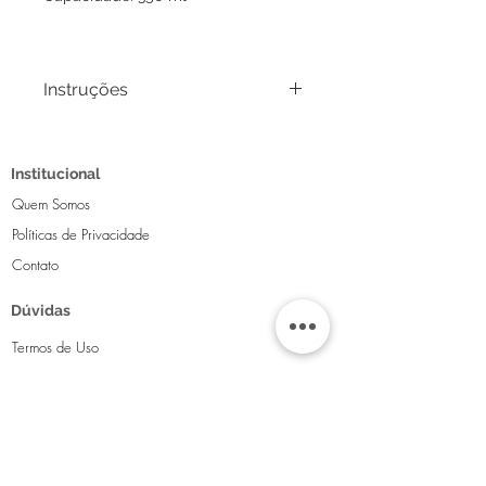
Instruções
Em nosso Atelier todos produtos
são cuidadosamente pintados á
Institucional
mão livre e sempre serão peças
únicas em sua mesa, por este
Quem Somos
motivo os desenhos podem ter
Políticas de Privacidade
pequenas variações.
Contato
As fotos não traduzem exatamente
a real beleza das peças, portanto as
Dúvidas
tonalidades de cores podem variar,
mas tenha certeza que ao vivo elas
Termos de Uso
são ainda mais encantadoras!
Política de Trocas
Dicas de Conservação:
-Lavar com detergente comum e
FAQ
água fria;
-Não colocar na lava-louças,
Contatos
refrigerador ou de molho na água;